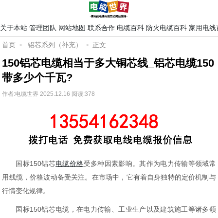
关于本站
管理团队
网站地图
联系合作
电缆百科
防火电缆百科
家用电线
首页
铝芯系列（补充）
正文
150铝芯电缆相当于多大铜芯线_铝芯电缆150
带多少个千瓦?
作者:电缆世界
2025.12.16
阅读:378
国标150铝芯
电缆
价格
受多种因素影响。其作为电力传输等领域常
用线缆，价格波动备受关注。在市场中，它有着自身独特的定价机制与
行情变化规律。
国标150铝芯电缆，在电力传输、工业生产以及建筑施工等诸多领