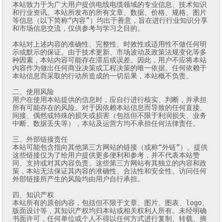
本站致力于为广大用户提供电线电缆领域的专业信息、技术知识
和行业资讯。本站所发布的所有文章、数据、价格、规格、图片
等信息（以下简称“内容”）均出于善意，旨在进行行业知识分享
和市场信息交流，仅供参考与学习之目的。

本站对上述内容的准确性、完整性、时效性或适用性不做任何明
示或默示的保证。由于技术更新、市场波动及政策法规变化等多
种因素，本站内容可能存在滞后或误差。因此，用户不应将本站
内容作为做出任何商业决策或工程决策的唯一依据。任何依赖于
本站信息而采取的行动所造成的一切后果，本站概不负责。

二、使用风险

用户在使用本站提供的信息时，应自行进行核实、判断，并承担
所有可能存在的风险。对于因依赖本站信息而导致的任何直接、
间接、偶然或特殊的损失或损害（包括但不限于利润损失、业务
中断、数据丢失等），本站及运营方均不承担任何法律责任。

三、外部链接责任

本站可能包含指向其他第三方网站的链接（或称“外链”）。提供
这些链接仅为了给用户提供更多便利和参考，并不代表本站赞
同、支持或对其内容负责。这些第三方网站有其独立的内容和政
策，本站无法保证其内容的准确性、合法性和安全性。访问任何
外部链接所产生的风险均由用户自行承担。

四、知识产权

本站所有的原创内容，包括但不限于文章、图片、图表、logo、
版面设计等，其知识产权均归本站或相关权利人所有。未经明确
书面许可，任何单位或个人不得以任何方式进行复制、转载、摘