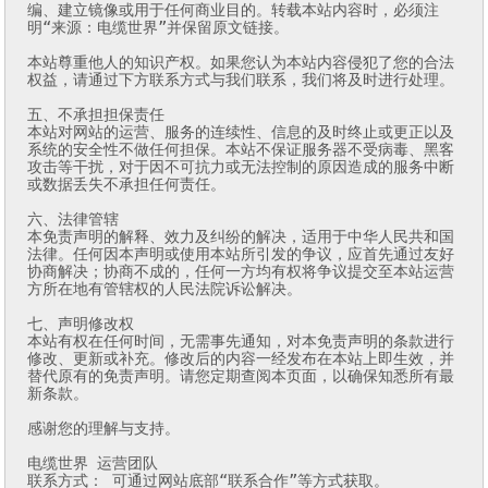
编、建立镜像或用于任何商业目的。转载本站内容时，必须注
明“来源：电缆世界”并保留原文链接。

本站尊重他人的知识产权。如果您认为本站内容侵犯了您的合法
权益，请通过下方联系方式与我们联系，我们将及时进行处理。

五、不承担担保责任

本站对网站的运营、服务的连续性、信息的及时终止或更正以及
系统的安全性不做任何担保。本站不保证服务器不受病毒、黑客
攻击等干扰，对于因不可抗力或无法控制的原因造成的服务中断
或数据丢失不承担任何责任。

六、法律管辖

本免责声明的解释、效力及纠纷的解决，适用于中华人民共和国
法律。任何因本声明或使用本站所引发的争议，应首先通过友好
协商解决；协商不成的，任何一方均有权将争议提交至本站运营
方所在地有管辖权的人民法院诉讼解决。

七、声明修改权

本站有权在任何时间，无需事先通知，对本免责声明的条款进行
修改、更新或补充。修改后的内容一经发布在本站上即生效，并
替代原有的免责声明。请您定期查阅本页面，以确保知悉所有最
新条款。

感谢您的理解与支持。

电缆世界 运营团队

联系方式： 可通过网站底部“联系合作”等方式获取。
