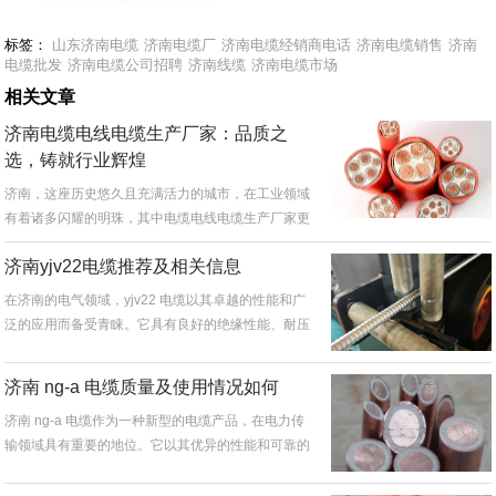
标签：
山东济南电缆
济南电缆厂
济南电缆经销商电话
济南电缆销售
济南
电缆批发
济南电缆公司招聘
济南线缆
济南电缆市场
相关文章
济南电缆电线电缆生产厂家：品质之
选，铸就行业辉煌
济南，这座历史悠久且充满活力的城市，在工业领域
有着诸多闪耀的明珠，其中电缆电线电缆生产厂家更
是为城市的发展注入了强大动力...
济南yjv22电缆推荐及相关信息
在济南的电气领域，yjv22 电缆以其卓越的性能和广
泛的应用而备受青睐。它具有良好的绝缘性能、耐压
能力和耐热性，能够满足...
济南 ng-a 电缆质量及使用情况如何
济南 ng-a 电缆作为一种新型的电缆产品，在电力传
输领域具有重要的地位。它以其优异的性能和可靠的
质量，受到了广泛的关注...