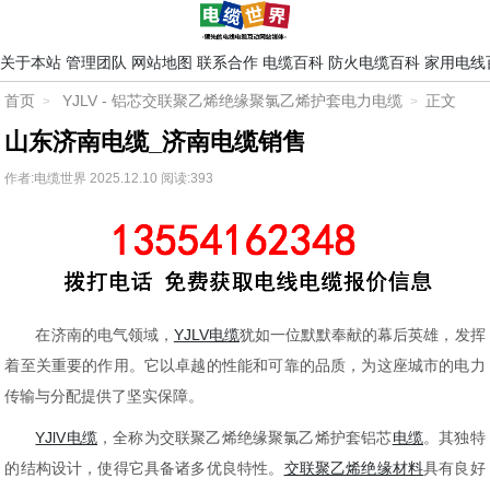
关于本站
管理团队
网站地图
联系合作
电缆百科
防火电缆百科
家用电线
首页
YJLV - 铝芯交联聚乙烯绝缘聚氯乙烯护套电力电缆
正文
山东济南电缆_济南电缆销售
作者:电缆世界
2025.12.10
阅读:393
在济南的电气领域，
YJLV电缆
犹如一位默默奉献的幕后英雄，发挥
着至关重要的作用。它以卓越的性能和可靠的品质，为这座城市的电力
传输与分配提供了坚实保障。
YJlV电缆
，全称为交联聚乙烯绝缘聚氯乙烯护套铝芯
电缆
。其独特
的结构设计，使得它具备诸多优良特性。
交联聚乙烯绝缘材料
具有良好