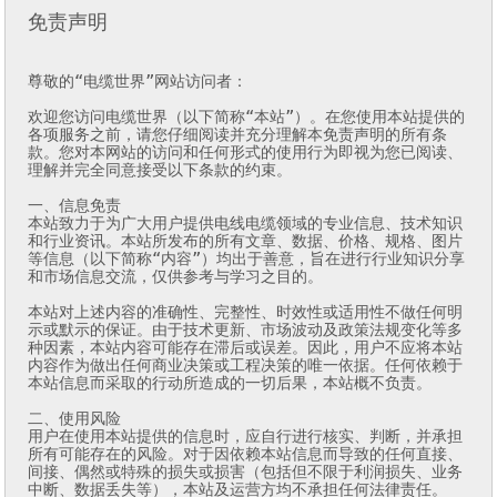
免责声明
尊敬的“电缆世界”网站访问者：

欢迎您访问电缆世界（以下简称“本站”）。在您使用本站提供的
各项服务之前，请您仔细阅读并充分理解本免责声明的所有条
款。您对本网站的访问和任何形式的使用行为即视为您已阅读、
理解并完全同意接受以下条款的约束。

一、信息免责

本站致力于为广大用户提供电线电缆领域的专业信息、技术知识
和行业资讯。本站所发布的所有文章、数据、价格、规格、图片
等信息（以下简称“内容”）均出于善意，旨在进行行业知识分享
和市场信息交流，仅供参考与学习之目的。

本站对上述内容的准确性、完整性、时效性或适用性不做任何明
示或默示的保证。由于技术更新、市场波动及政策法规变化等多
种因素，本站内容可能存在滞后或误差。因此，用户不应将本站
内容作为做出任何商业决策或工程决策的唯一依据。任何依赖于
本站信息而采取的行动所造成的一切后果，本站概不负责。

二、使用风险

用户在使用本站提供的信息时，应自行进行核实、判断，并承担
所有可能存在的风险。对于因依赖本站信息而导致的任何直接、
间接、偶然或特殊的损失或损害（包括但不限于利润损失、业务
中断、数据丢失等），本站及运营方均不承担任何法律责任。
