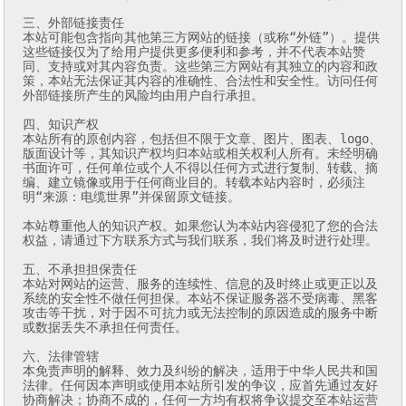
三、外部链接责任

本站可能包含指向其他第三方网站的链接（或称“外链”）。提供
这些链接仅为了给用户提供更多便利和参考，并不代表本站赞
同、支持或对其内容负责。这些第三方网站有其独立的内容和政
策，本站无法保证其内容的准确性、合法性和安全性。访问任何
外部链接所产生的风险均由用户自行承担。

四、知识产权

本站所有的原创内容，包括但不限于文章、图片、图表、logo、
版面设计等，其知识产权均归本站或相关权利人所有。未经明确
书面许可，任何单位或个人不得以任何方式进行复制、转载、摘
编、建立镜像或用于任何商业目的。转载本站内容时，必须注
明“来源：电缆世界”并保留原文链接。

本站尊重他人的知识产权。如果您认为本站内容侵犯了您的合法
权益，请通过下方联系方式与我们联系，我们将及时进行处理。

五、不承担担保责任

本站对网站的运营、服务的连续性、信息的及时终止或更正以及
系统的安全性不做任何担保。本站不保证服务器不受病毒、黑客
攻击等干扰，对于因不可抗力或无法控制的原因造成的服务中断
或数据丢失不承担任何责任。

六、法律管辖

本免责声明的解释、效力及纠纷的解决，适用于中华人民共和国
法律。任何因本声明或使用本站所引发的争议，应首先通过友好
协商解决；协商不成的，任何一方均有权将争议提交至本站运营