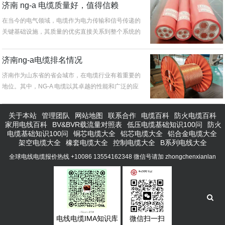
济南 ng-a 电缆质量好，值得信赖
在当今的电气领域，电缆作为电力传输和信号传递的
关键基础设施，其质量的优劣直接关系到整个系统的
安全与稳定运行。而济南ng...
济南ng-a电缆排名情况
济南作为山东省的省会城市，在电缆行业有着重要的
地位。其中，NG-A 电缆以其卓越的性能和广泛的应
用，在济南市场上备受关注...
关于本站
管理团队
网站地图
联系合作
电缆百科
防火电缆百科
家用电线百科
BV&BVR载流量对照表
低压电缆基础知识100问
防火
电缆基础知识100问
铜芯电缆大全
铝芯电缆大全
铝合金电缆大全
架空电缆大全
橡套电缆大全
控制电缆大全
B系列电线大全
全球电线电缆报价热线 +10086 13554162348 微信号请加 zhongchenxianlan
电线电缆IMA知识库
微信扫一扫