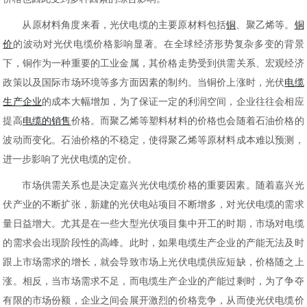
从原材料角度来看，光伏电缆的主要原材料包括
铜
、聚乙烯等。
铜
价
的波动对光伏电缆价格影响显著。在全球经济形势复杂多变的背景
下，铜作为一种重要的工业金属，其价格走势受到供需关系、宏观经济
政策以及国际市场环境等多方面因素的制约。当铜价上涨时，光伏
电缆
生产企业
的成本大幅增加，为了保证一定的利润空间，企业往往会相应
提高
电缆的销售
价格。而聚乙烯等塑料材料的价格也会随着石油价格的
波动而变化。石油价格的不稳定，使得聚乙烯等原材料成本难以预测，
进一步影响了光伏电缆的定价。
市场供需关系也是决定嘉兴光伏电缆价格的重要因素。随着嘉兴光
伏产业的不断扩张，新建的光伏电站项目不断增多，对光伏电缆的需求
量日益增大。尤其是在一些大型光伏项目集中开工的时期，市场对电缆
的需求会出现阶段性的高峰。此时，如果电缆生产企业的产能无法及时
跟上市场需求的增长，就会导致市场上光伏电缆供应短缺，价格随之上
涨。相反，当市场需求不足，而电缆生产企业的产能过剩时，为了争夺
有限的市场份额，企业之间会展开激烈的价格竞争，从而使光伏电缆价