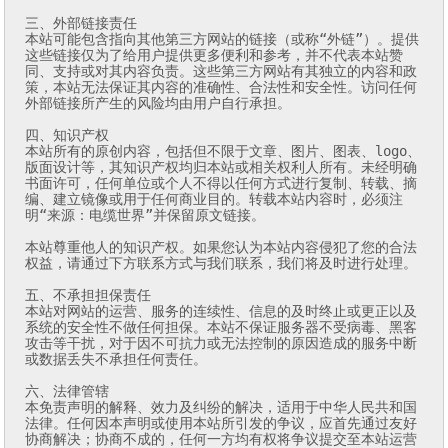
三、外部链接责任

本站可能包含指向其他第三方网站的链接（或称“外链”）。提供
这些链接仅为了给用户提供更多便利和参考，并不代表本站赞
同、支持或对其内容负责。这些第三方网站有其独立的内容和政
策，本站无法保证其内容的准确性、合法性和安全性。访问任何
外部链接所产生的风险均由用户自行承担。

四、知识产权

本站所有的原创内容，包括但不限于文章、图片、图表、logo、
版面设计等，其知识产权均归本站或相关权利人所有。未经明确
书面许可，任何单位或个人不得以任何方式进行复制、转载、摘
编、建立镜像或用于任何商业目的。转载本站内容时，必须注
明“来源：电缆世界”并保留原文链接。

本站尊重他人的知识产权。如果您认为本站内容侵犯了您的合法
权益，请通过下方联系方式与我们联系，我们将及时进行处理。

五、不承担担保责任

本站对网站的运营、服务的连续性、信息的及时终止或更正以及
系统的安全性不做任何担保。本站不保证服务器不受病毒、黑客
攻击等干扰，对于因不可抗力或无法控制的原因造成的服务中断
或数据丢失不承担任何责任。

六、法律管辖

本免责声明的解释、效力及纠纷的解决，适用于中华人民共和国
法律。任何因本声明或使用本站所引发的争议，应首先通过友好
协商解决；协商不成的，任何一方均有权将争议提交至本站运营