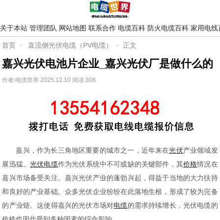
关于本站
管理团队
网站地图
联系合作
电缆百科
防火电缆百科
家用电线
首页
直流侧光伏电缆（PV电缆）
正文
嘉兴光伏电池片企业_嘉兴光伏厂是做什么的
作者:电缆世界
2025.12.10
阅读:308
嘉兴，作为长三角地区重要的城市之一，近年来在
光伏
产业领域发
展迅猛。
光伏电缆
作为光伏系统中不可或缺的关键部件，其
价格
情况在
嘉兴市场备受关注。嘉兴光伏产业的蓬勃兴起，得益于当地的大力扶持
和良好的产业基础。众多光伏企业纷纷在此落地生根，形成了较为完备
的产业链。这使得嘉兴的光伏市场对
电缆
的需求持续增长，光伏电缆的
价格也因此受到多种因素的综合影响。