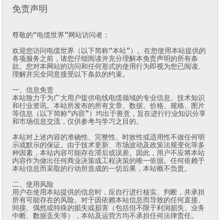
免责声明
尊敬的“电缆世界”网站访问者：

欢迎您访问电缆世界（以下简称“本站”）。在您使用本站提供的
各项服务之前，请您仔细阅读并充分理解本免责声明的所有条
款。您对本网站的访问和任何形式的使用行为即视为您已阅读、
理解并完全同意接受以下条款的约束。

一、信息免责

本站致力于为广大用户提供电线电缆领域的专业信息、技术知识
和行业资讯。本站所发布的所有文章、数据、价格、规格、图片
等信息（以下简称“内容”）均出于善意，旨在进行行业知识分享
和市场信息交流，仅供参考与学习之目的。

本站对上述内容的准确性、完整性、时效性或适用性不做任何明
示或默示的保证。由于技术更新、市场波动及政策法规变化等多
种因素，本站内容可能存在滞后或误差。因此，用户不应将本站
内容作为做出任何商业决策或工程决策的唯一依据。任何依赖于
本站信息而采取的行动所造成的一切后果，本站概不负责。

二、使用风险

用户在使用本站提供的信息时，应自行进行核实、判断，并承担
所有可能存在的风险。对于因依赖本站信息而导致的任何直接、
间接、偶然或特殊的损失或损害（包括但不限于利润损失、业务
中断、数据丢失等），本站及运营方均不承担任何法律责任。
