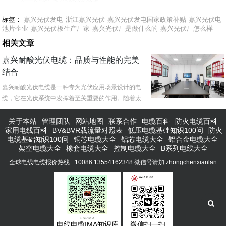
标签：
嘉兴光伏发电
浙江嘉兴光伏
嘉兴光伏发电国家政策补贴
嘉兴光伏电
池片企业
嘉兴光伏板生产厂家
嘉兴光伏厂是做什么的
嘉兴光伏厂怎么样
相关文章
嘉兴耐酸光伏电缆：品质与性能的完美
结合
嘉兴耐酸光伏电缆是一种专为光伏应用场景设计的电
缆，它在光伏系统中发挥着至关重要的作用。随着太
阳能光伏发电行业的蓬勃发展，...
关于本站
管理团队
网站地图
联系合作
电缆百科
防火电缆百科
家用电线百科
BV&BVR载流量对照表
低压电缆基础知识100问
防火
电缆基础知识100问
铜芯电缆大全
铝芯电缆大全
铝合金电缆大全
架空电缆大全
橡套电缆大全
控制电缆大全
B系列电线大全
全球电线电缆报价热线 +10086 13554162348 微信号请加 zhongchenxianlan
电线电缆IMA知识库
微信扫一扫