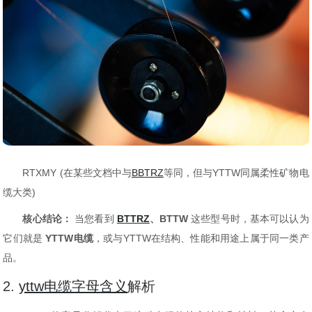
RTXMY (在某些文档中与
BBTRZ
等同，但与YTTW同属柔性矿物电
缆大类)
核心结论：
当您看到
BTTRZ
、BTTW
这些型号时，基本可以认为
它们就是
YTTW电缆
，或与YTTW在结构、性能和用途上属于同一类产
品。
2.
yttw电缆字母含义
解析