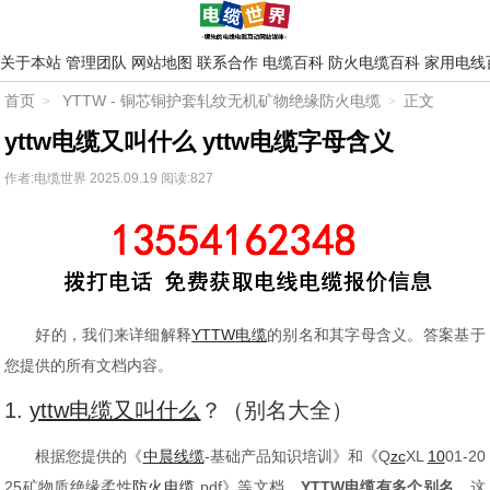
关于本站
管理团队
网站地图
联系合作
电缆百科
防火电缆百科
家用电线
首页
YTTW - 铜芯铜护套轧纹无机矿物绝缘防火电缆
正文
yttw电缆又叫什么 yttw电缆字母含义
作者:电缆世界
2025.09.19
阅读:827
好的，我们来详细解释
YTTW
电缆
的别名和其字母含义。答案基于
您提供的所有文档内容。
1.
yttw电缆又叫什么
？（别名大全）
根据您提供的《
中晨线缆
-基础产品知识培训》和《Q
zc
XL
10
01-20
25矿物质绝缘柔性
防火电缆
.pdf》等文档，
YTTW电缆有多个别名
，这