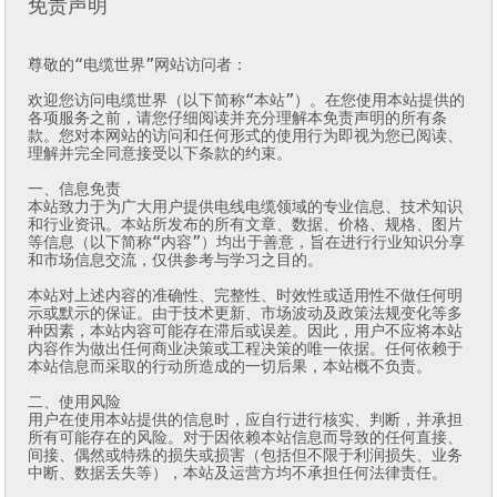
免责声明
尊敬的“电缆世界”网站访问者：

欢迎您访问电缆世界（以下简称“本站”）。在您使用本站提供的
各项服务之前，请您仔细阅读并充分理解本免责声明的所有条
款。您对本网站的访问和任何形式的使用行为即视为您已阅读、
理解并完全同意接受以下条款的约束。

一、信息免责

本站致力于为广大用户提供电线电缆领域的专业信息、技术知识
和行业资讯。本站所发布的所有文章、数据、价格、规格、图片
等信息（以下简称“内容”）均出于善意，旨在进行行业知识分享
和市场信息交流，仅供参考与学习之目的。

本站对上述内容的准确性、完整性、时效性或适用性不做任何明
示或默示的保证。由于技术更新、市场波动及政策法规变化等多
种因素，本站内容可能存在滞后或误差。因此，用户不应将本站
内容作为做出任何商业决策或工程决策的唯一依据。任何依赖于
本站信息而采取的行动所造成的一切后果，本站概不负责。

二、使用风险

用户在使用本站提供的信息时，应自行进行核实、判断，并承担
所有可能存在的风险。对于因依赖本站信息而导致的任何直接、
间接、偶然或特殊的损失或损害（包括但不限于利润损失、业务
中断、数据丢失等），本站及运营方均不承担任何法律责任。
