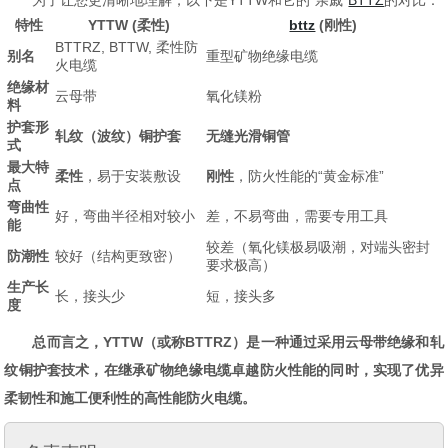
为了让您更清晰地理解，以下是YTTW和它的“亲戚”
BTTZ
的对比：
特性
YTTW (柔性)
bttz
(刚性)
BTTRZ, BTTW, 柔性防
别名
重型矿物绝缘电缆
火电缆
绝缘材
云母带
氧化镁粉
料
护套形
轧纹（波纹）铜护套
无缝光滑铜管
式
最大特
柔性
，易于安装敷设
刚性
，防火性能的“黄金标准”
点
弯曲性
好，弯曲半径相对较小
差，不易弯曲，需要专用工具
能
较差（氧化镁极易吸潮，对端头密封
防潮性
较好（结构更致密）
要求极高）
生产长
长，接头少
短，接头多
度
总而言之，YTTW（或称BTTRZ）是一种通过采用云母带绝缘和轧
纹铜护套技术，在继承矿物绝缘电缆卓越防火性能的同时，实现了优异
柔韧性和施工便利性的高性能防火电缆。