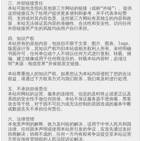
三、外部链接责任

本站可能包含指向其他第三方网站的链接（或称“外链”）。提供
这些链接仅为了给用户提供更多便利和参考，并不代表本站赞
同、支持或对其内容负责。这些第三方网站有其独立的内容和政
策，本站无法保证其内容的准确性、合法性和安全性。访问任何
外部链接所产生的风险均由用户自行承担。

四、知识产权

本站所有的原创内容，包括但不限于文章、图片、图表、logo、
版面设计等，其知识产权均归本站或相关权利人所有。未经明确
书面许可，任何单位或个人不得以任何方式进行复制、转载、摘
编、建立镜像或用于任何商业目的。转载本站内容时，必须注
明“来源：电缆世界”并保留原文链接。

本站尊重他人的知识产权。如果您认为本站内容侵犯了您的合法
权益，请通过下方联系方式与我们联系，我们将及时进行处理。

五、不承担担保责任

本站对网站的运营、服务的连续性、信息的及时终止或更正以及
系统的安全性不做任何担保。本站不保证服务器不受病毒、黑客
攻击等干扰，对于因不可抗力或无法控制的原因造成的服务中断
或数据丢失不承担任何责任。

六、法律管辖

本免责声明的解释、效力及纠纷的解决，适用于中华人民共和国
法律。任何因本声明或使用本站所引发的争议，应首先通过友好
协商解决；协商不成的，任何一方均有权将争议提交至本站运营
方所在地有管辖权的人民法院诉讼解决。
