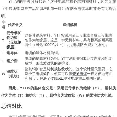
YTTW的字母分解代表了这种电缆的核心结构和材料，其含义在
《中晨线缆-基础产品知识培训第一讲》的“防火电缆标识”部分有明确说
明。
字
代表含义
详细解释
母
云母带矿
这是其绝缘材料。YTTW采用金云母带或合成云母带绕
物绝缘
包作为绝缘层，这是一种无机材料，具有极高的耐高温
Y
（无机
绝
特性（可达1000℃以上），是电缆防火能力的核心。
缘层
）
铜导体
电缆的导体材料为铜。
T
电缆的护套材料为铜。YTTW采用铜带经过焊接和轧纹
铜护套
T
成型，形成波纹状的铜护套。
指其铜护套是
轧制成波纹状
的。这个设计至关重要，它
波纹状
赋予了电缆
柔性
，使其可以像
普通电缆
一样方便地弯曲
W
（轧纹）
和敷设，解决了传统
bttz刚性电缆
施工难的问题。
因此，YTTW的整体含义是：
采用云母带作为绝缘（Y）、铜材质
作为导体（T）和护套（T）、且护套为波纹状（W）的柔性防火电缆。
总结对比