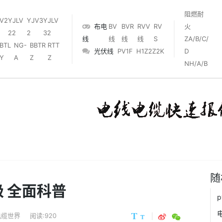
阻燃耐
V2
YJLV
YJV3
YJLV
布电
BV
BVR
RVV
RV
火
22
2
32
线
线
线
线
S
ZA/B/C/
BTL
NG-
BBTR
RTT
光伏线
PV1F
‌H1Z2Z2K‌
D
Y
A
Z
Z
NH/A/B
随
级 全面科普
电缆世界
阅读:920