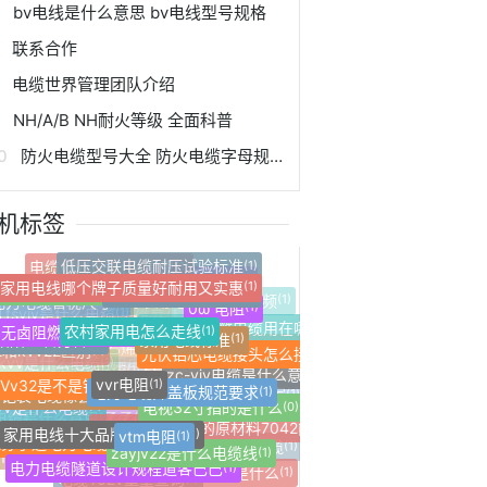
bv电线是什么意思 bv电线型号规格
联系合作
电缆世界管理团队介绍
NH/A/B NH耐火等级 全面科普
防火电缆型号大全 防火电缆字母规格型号
机标签
低压交联电缆耐压试验标准
(1)
家用电线哪个牌子质量好耐用又实惠
(1)
电缆yjlv代表什么意思
(1)
大庆电缆厂电话大全
(1)
电力电缆故障测试仪欣茂
(1)
电线十大品牌
(1)
交联聚乙烯电缆寿命
(1)
农村家用电怎么走线
电力电缆头图片
(1)
(1)
0ω 电阻
(1)
无卤阻燃电缆WDZ与WDZN
(1)
电力电缆管枕尺寸
(1)
家用电线标准
(1)
农村家用电线走线图视频
陌陌vv官方群
(1)
(0)
无卤低烟阻燃电缆用在哪里
fsyjv是什么电缆
光伏铝芯电缆接头怎么接
(1)
(1)
(1)
vvr电阻
(1)
vlv铝电缆是什么意思
(1)
22和kvv22区别
电缆图片100张
(1)
(1)
Vv32是不是钢丝铠装
(1)
电力电缆井盖板规范要求
(1)
zc-yjv电缆是什么意思
交联聚乙烯绝缘电缆和聚氯乙烯绝缘电缆的温度
(1)
(1)
为铠装电缆橡套电缆和什么三大类
(1)
ckvv是什么电缆
(1)
电视32寸指的是什么
(0)
船用电力电缆的适用范围
(1)
vvr是什么电缆
(1)
家用电线十大品牌价格对比
vtm电阻
(1)
(1)
大庆电线杆厂家
rvv是什么电缆
(1)
(1)
电力电缆头计算规则
(1)
硅烷交联电缆料的原材料7042能用薄膜
(1)
江苏亨通电力电缆官网
(1)
zayjv22是什么电缆线
(1)
v电缆是什么意思!孞孞
(1)
大庆电缆吊网
(1)
电力电缆隧道设计规程道客巴巴
(1)
yjv电缆是铝芯的吗
(1)
yjlv22是什么型号电缆
(1)
vv22电缆是哪一种电缆
(1)
十大品牌排行榜前十名2024年
(1)
电力电缆故障测试仪作用是什么
(1)
电缆YJLV重量查询
电缆yjv与rvv区别
(1)
海底电力电缆多少钱一米
(1)
(1)