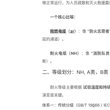
够正常运行，为人员疏散和灭火救援赢
一个核心比喻：
阻燃电缆
（
zr
）
：像
“防火志愿者
延的通道）。
耐火电缆（NH）
：像
“消防队员
断）。
二、等级划分：NH, A类，B类
耐火等级主要根据
试验温度和持
演变是关键。
体系一：传统分级（GB/T 19
6
66 / IE