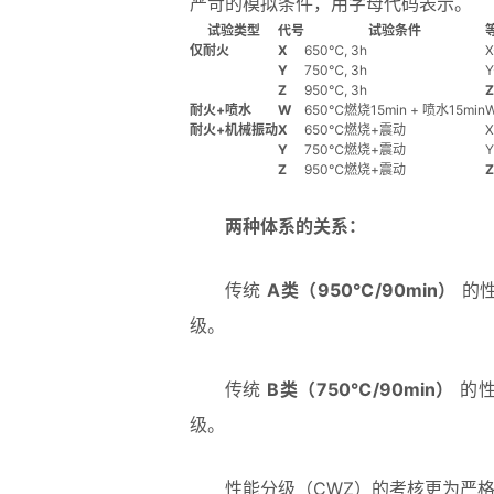
严苛的模拟条件，用字母代码表示。
试验类型
代号
试验条件
仅耐火
X
650℃, 3h
X
Y
750℃, 3h
Y
Z
950℃, 3h
Z
耐火+喷水
W
650℃燃烧15min + 喷水15min
耐火+机械振动
X
650℃燃烧+震动
X
Y
750℃燃烧+震动
Y
Z
950℃燃烧+震动
Z
两种体系的关系：
传统
A类（950℃/90min）
的性
级。
传统
B类（750℃/90min）
的性
级。
性能分级（CWZ）的考核更为严