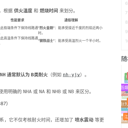
法，根据
供火温度
和
燃烧时间
来划分。
性能要求
通俗理解
在此极端条件下保持线路通
“烈火金刚”
：能承受接近千度的烈焰近两小
电
时。
在此高温条件下保持线路通
“钢铁战士”
：能承受高温烈火一个半小时。
电
随
通常默认为 B类耐火
（例如
）。
NH
nh-yjv
低烟
使用明确的
或
和
或
来区分。
NHA
NA
NHB
NB
yjv
矿用电力电缆可分
z
6387）
m
vl
体系，它不仅考核耐火时间，还增加了
喷水震动
等更
家用电线