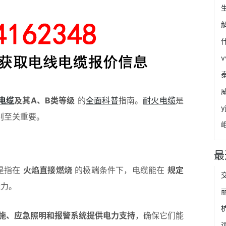
电缆
及其A、B类等级
的
全面科普
指南。
耐火电缆
是
别至关重要。
最
而是指在
火焰直接燃烧
的极端条件下，电缆能在
规定
能力。
施、应急照明和报警系统提供电力支持
，确保它们能
远