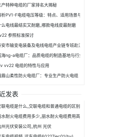
生产特种电缆的厂家排名大揭秘
解析PV1-F电缆电压等级：特点、适用场景与选择要点
什么电线最结实又耐磨_哪款电线皮最耐磨
vv22 参照标准探讨
泰安市输变电装备及电线电缆产业链专班赴江苏、安徽开展招商考察对接
威海ng-a电缆厂：品质电缆的制造基地与行业典范
yjv vv22 电缆的特性与应用
峨眉山柔性防火电缆厂：专业生产防火电缆
近发表
交联电缆是什么_交联电缆和普通电缆的区别
丽水耐火电缆费用多少_丽水耐火电缆费用高吗
杭州光伏安装公司_杭州 光伏
东电缆视频_远东电缆60227iec01(bv)