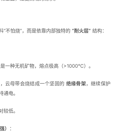
料“不怕烧”，而是依靠内部独特的
“耐火层”
结构：
是一种无机矿物，熔点极高（>1000℃）。
后，云母带会烧结成一个坚固的
绝缘骨架
，继续保护
持通电。
对较低。
最强）
：