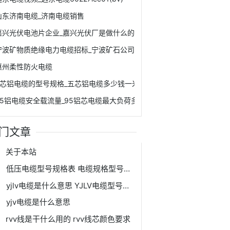
山东济南电缆_济南电缆销售
嘉兴光伏电池片企业_嘉兴光伏厂是做什么的
宁波矿物质绝缘电力电缆招标_宁波矿石公司
惠州柔性防火电缆
5芯铝电缆的型号规格_五芯铝电缆多少钱一米
95铝电缆安全载流量_95铝芯电缆最大负荷多少个千瓦
门文章
关于本站
低压电缆型号规格表 电缆规格型号表大全
yjlv电缆是什么意思 YJLV电缆型号规格表
yjv电缆是什么意思
rvv线是干什么用的 rvv线芯颜色要求