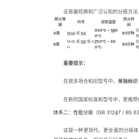
这是最经典和广泛认知的分级方
耐火等
供火时
代号
试验温度
级
间
950℃ ~
10
0
A类
NHA
或
NA
90分钟
0℃
NHB 或
NB
或 N
7
50℃ ~ 80
B类
90分钟
H
0℃
重要提示：
在很多场合和旧型号中，
单独标识
在新的国家标准和型号中，更推荐
体系二：性能分级（GB 312
4
7 / BS 
这是一种更现代、更全面的分级