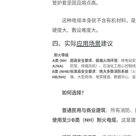
管护套坚固且熔点高。
这种电缆本身就不含有机材料，是
硬度大、敷设难度大。
四、实际
应用场景
建议
耐火等级
A类 (NH
超高安全要求、极端火场环境
：核电站安
A/NA)
防泵、排烟风机）、石油化工核心控制
B类 (NHB/
标准高安全要求
：
绝大多数消防系统
（火
NB/NH)
施、大型商场、地铁隧道、数据中心、金
如何选择？
普通民用与商业建筑
：所有消防、
使用至少B类（NH）耐火电缆
。这是建