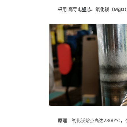
采用
高导电
铜
芯、氧化镁（MgO
原理
：氧化镁熔点高达2800℃