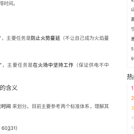
得时间。
”
，主要任务是
防止火势蔓延
（不让自己成为火焰蔓
”
，主要任务是
在火场中坚持工作
（保证供电不中
热
 的含义
续时间
来划分。目前主要参考两个标准体系，理解其
C 60
3
31）