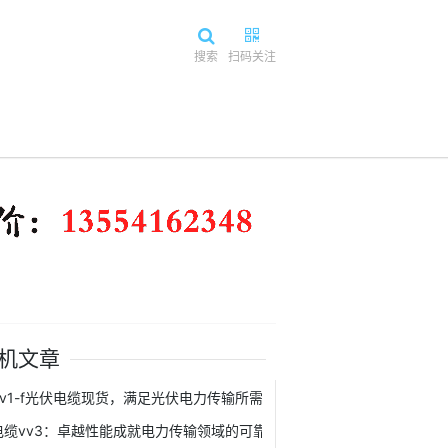
搜索
扫码关注
机文章
pv1-f光伏电缆现货，满足光伏电力传输所需，供应充足！
电缆vv3：卓越性能成就电力传输领域的可靠之选