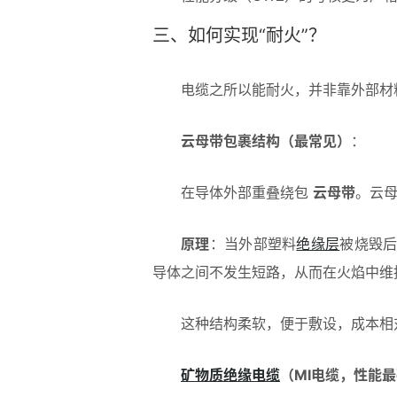
三、如何实现“耐火”？
电缆之所以能耐火，并非靠外部材
云母带包裹结构（最常见）
：
在导体外部重叠绕包
云母带
。云母
原理
：当外部塑料
绝缘层
被烧毁
导体之间不发生短路，从而在火焰中维
这种结构柔软，便于敷设，成本相
矿物质绝缘电缆
（MI电缆，性能