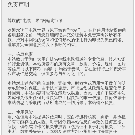
免责声明
尊敬的“电缆世界”网站访问者：

欢迎您访问电缆世界（以下简称“本站”）。在您使用本站提供的
各项服务之前，请您仔细阅读并充分理解本免责声明的所有条
款。您对本网站的访问和任何形式的使用行为即视为您已阅读、
理解并完全同意接受以下条款的约束。

一、信息免责

本站致力于为广大用户提供电线电缆领域的专业信息、技术知识
和行业资讯。本站所发布的所有文章、数据、价格、规格、图片
等信息（以下简称“内容”）均出于善意，旨在进行行业知识分享
和市场信息交流，仅供参考与学习之目的。

本站对上述内容的准确性、完整性、时效性或适用性不做任何明
示或默示的保证。由于技术更新、市场波动及政策法规变化等多
种因素，本站内容可能存在滞后或误差。因此，用户不应将本站
内容作为做出任何商业决策或工程决策的唯一依据。任何依赖于
本站信息而采取的行动所造成的一切后果，本站概不负责。

二、使用风险

用户在使用本站提供的信息时，应自行进行核实、判断，并承担
所有可能存在的风险。对于因依赖本站信息而导致的任何直接、
间接、偶然或特殊的损失或损害（包括但不限于利润损失、业务
中断、数据丢失等），本站及运营方均不承担任何法律责任。
