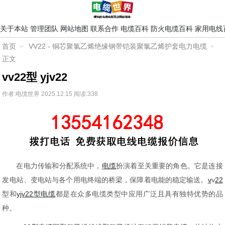
关于本站
管理团队
网站地图
联系合作
电缆百科
防火电缆百科
家用电线
首页
VV22 - 铜芯聚氯乙烯绝缘钢带铠装聚氯乙烯护套电力电缆
正文
vv22型 yjv22
作者:电缆世界
2025.12.15
阅读:338
在电力传输和分配系统中，
电缆
扮演着至关重要的角色。它是连接
发电站、变电站与各个用电终端的桥梁，保障着电能的稳定输送。
v
v
22
型和
yjv22型电缆
都是在众多电缆类型中应用广泛且具有独特优势的品
种。