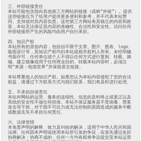
三、外部链接责任

本站可能包含指向其他第三方网站的链接（或称“外链”）。提供
这些链接仅为了给用户提供更多便利和参考，并不代表本站赞
同、支持或对其内容负责。这些第三方网站有其独立的内容和政
策，本站无法保证其内容的准确性、合法性和安全性。访问任何
外部链接所产生的风险均由用户自行承担。

四、知识产权

本站所有的原创内容，包括但不限于文章、图片、图表、logo、
版面设计等，其知识产权均归本站或相关权利人所有。未经明确
书面许可，任何单位或个人不得以任何方式进行复制、转载、摘
编、建立镜像或用于任何商业目的。转载本站内容时，必须注
明“来源：电缆世界”并保留原文链接。

本站尊重他人的知识产权。如果您认为本站内容侵犯了您的合法
权益，请通过下方联系方式与我们联系，我们将及时进行处理。

五、不承担担保责任

本站对网站的运营、服务的连续性、信息的及时终止或更正以及
系统的安全性不做任何担保。本站不保证服务器不受病毒、黑客
攻击等干扰，对于因不可抗力或无法控制的原因造成的服务中断
或数据丢失不承担任何责任。

六、法律管辖

本免责声明的解释、效力及纠纷的解决，适用于中华人民共和国
法律。任何因本声明或使用本站所引发的争议，应首先通过友好
协商解决；协商不成的，任何一方均有权将争议提交至本站运营