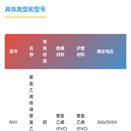
具体类型和型号
导
名
体
绝缘
护套
执
型号
额定电压
称
材
材料
材料
标
质
聚
氯
乙
烯
绝
缘
聚
聚氯
聚氯
G
RVV
氯
铜
乙烯
乙烯
300/500V
5
乙
(PVC)
(PVC)
2