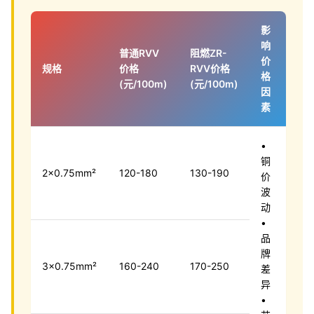
影
响
普通RVV
阻燃ZR-
价
规格
价格
RVV价格
格
(元/100m)
(元/100m)
因
素
•
铜
2×0.75mm²
120-180
130-190
价
波
动
•
品
牌
3×0.75mm²
160-240
170-250
差
异
•