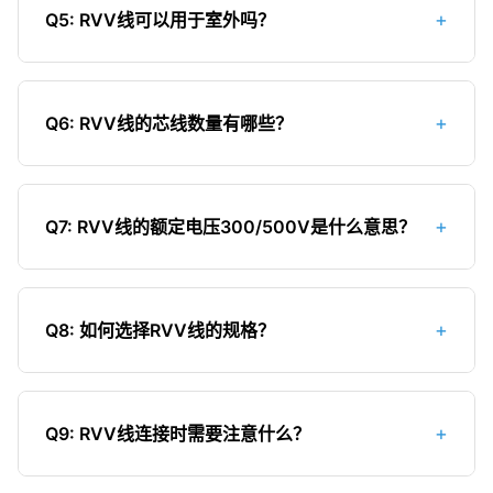
铜丝股数过多会带来以下问题：1）生产成本增加，
更方便。
主要用于电力传输；4）价格不同，RVVP线价格通
+
Q5: RVV线可以用于室外吗？
价格更高；2）铜丝越细，抗氧化性越差；3）铜丝
常比同规格RVV线高15%-25%；5）结构不同，
股数过多可能导致导体填充系数降低，增加绝缘层
普通RVV线不建议长期在室外使用，原因如下：1）
RVVP线结构为：导体+绝缘层+屏蔽层+护套层，而
厚度要求；4）过多的细铜丝在接线时容易散开，增
聚氯乙烯材料在阳光紫外线照射下容易老化；2）长
RVV线结构为：导体+绝缘层+护套层。
加施工难度。按照国家标准生产的RVV线，其铜丝
+
Q6: RVV线的芯线数量有哪些？
期暴露在恶劣天气中，绝缘层和护套层会加速老
股数已经满足正常使用需求。
化；3）室外温差大，会导致材料收缩膨胀，影响使
RVV线常见的芯线数量有：1）2芯：通常用于单相
用寿命；4）缺乏防水防潮特殊处理，在潮湿环境中
电源连接（火线+零线）；2）3芯：通常用于带接
性能会下降。如果需要在室外使用，建议选择专门
+
Q7: RVV线的额定电压300/500V是什么意思？
地的单相电源连接（火线+零线+地线）；3）4-5
的户外电缆，如RVV的户外增强型或具有特殊防护
芯：用于三相电源或特殊控制线路；4）多芯（6芯
300/500V表示电缆的额定电压范围，其中300V是
层的电缆。
以上）：主要用于控制信号传输。家庭装修中最常
相对地电压（相电压），500V是相间电压（线电
用的是2芯和3芯RVV线，主要用于家用电器、照明
+
Q8: 如何选择RVV线的规格？
压）。这意味着RVV线可以用于电压不超过500V的
设备等的连接线。
交流电路中，适用于我们日常的220V（相电压）和
选择RVV线规格时应考虑以下因素：1）负载电流大
380V（线电压）配电系统。
小，根据用电设备的总功率计算所需电流，选择能
+
Q9: RVV线连接时需要注意什么？
满足载流量要求的规格；2）敷设方式，明敷、穿管
等不同敷设方式会影响载流量；3）线路长度，较长
RVV线连接时需要注意以下几点：1）多股铜丝必须