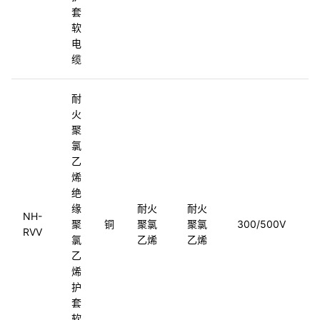
套
软
电
缆
耐
火
聚
氯
乙
烯
绝
缘
耐火
耐火
G
NH-
聚
铜
聚氯
聚氯
300/500V
5
RVV
氯
乙烯
乙烯
2
乙
烯
护
套
软