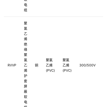
电
缆
聚
氯
乙
烯
绝
缘
聚
氯
聚氯
聚氯
G
RVVP
乙
铜
乙烯
乙烯
300/500V
5
烯
(PVC)
(PVC)
2
护
套
屏
蔽
软
电