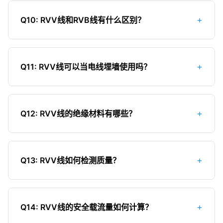
线路应适当增大截面以减少电压损失；4）芯线数
绞紧，避免松散；2）铜芯连接时最好烫锡处理，防
量，根据电路需求选择2芯、3芯或多芯；5）使用环
+
Q10: RVV线和RVB线有什么区别？
止铜丝散开和氧化；3）接线端子应选择合适的规
境，高温环境下应选择更大截面；6）移动频率，如
格，确保接触良好；4）较大截面的RVV线建议使用
RVV线和RVB线的主要区别在于结构：1）结构不
果频繁移动，应选择柔软性更好的规格。家庭常用
铜鼻子压接；5）连接部位应使用绝缘胶带或热缩管
同，RVV线是多芯带外护套，RVB线是平行无护套
规格：普通家用电器2×0.75mm²或2×1.0mm²，较
包裹严实；6）避免铜铝直接连接，如必须连接应使
+
Q11: RVV线可以当电线埋墙使用吗？
的双芯线（扁平行线）；2）保护等级不同，RVV线
大功率电器3×1.0mm²或3×1.5mm²。
用铜铝过渡端子；7）确保连接牢固，避免虚接发
有双层保护（绝缘层+护套层），RVB线只有绝缘
不建议将普通RVV线埋墙使用，原因如下：1）RVV
热；8）移动使用时，连接处应避免受力，防止拉
层；3）载流量不同，同截面RVV线载流量略低于
线设计主要用于移动或半固定场所，而非长期埋墙
脱。
RVB线；4）使用场合不同，RVV线适用于需要较好
+
Q12: RVV线的绝缘材料有哪些？
固定敷设；2）缺乏专业的埋墙保护等级，长期处于
保护的场合，RVB线适用于临时线路或内部连接；
墙内环境可能加速老化；3）RVV线的绝缘和护套在
RVV线常用的绝缘材料主要有：1）聚氯乙烯
5）价格不同，RVV线价格通常高于RVB线；6）使
长期埋墙环境下可能受到水泥、石灰等物质的腐
（PVC）：最常见的绝缘材料，成本低，电气性能
用寿命不同，RVV线使用寿命通常长于RVB线。
蚀；4）日后维修困难，需要破坏性挖掘；5）不符
+
Q13: RVV线如何检测质量？
好，适用于大多数场合；2）交联聚乙烯
合建筑电气规范要求。埋墙应使用专门的BV线或
（XLPE）：性能优于普通PVC，具有更高的耐热
检测RVV线质量可以从以下几个方面入手：1）外观
BVVB线，并穿管保护。
性、耐老化性和绝缘性能，使用寿命更长；3）低烟
检查：表面应光滑、色泽均匀，无明显凹凸、气泡
无卤材料：环保型材料，燃烧时产生的烟雾和有害
+
Q14: RVV线的安全载流量如何计算？
或破损；2）标识检查：应有清晰的产品型号、规
物质少，适用于对安全要求高的场所；4）橡胶：具