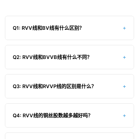
+
Q1: RVV线和BV线有什么区别？
主要区别：1）导体结构不同，RVV线是多股软铜
丝，BV线是单股硬铜丝；2）柔软性不同，RVV线
+
Q2: RVV线和BVVB线有什么不同？
柔软性极佳，BV线较硬；3）结构不同，RVV线是
多芯带外护套，BV线是单芯单绝缘层；4）用途不
主要区别：1）导体结构不同，RVV线是多股软铜
同，RVV线主要用于需要频繁移动的场合，BV线主
丝，BVVB线是单股硬铜丝；2）柔软性不同，RVV
要用于固定敷设；5）载流量不同，同截面RVV线载
+
Q3: RVV线和RVVP线的区别是什么？
线柔软性极佳，BVVB线较硬；3）形状不同，RVV
流量略低于BV线；6）价格不同，RVV线价格更
线是圆形，BVVB线是扁平形；4）用途不同，RVV
RVV线和RVVP线的主要区别在于屏蔽层：1）RVVP
高；7）使用寿命不同，RVV线使用寿命通常短于BV
线主要用于需要频繁移动的场合，BVVB线主要用于
线比RVV线多了一层金属屏蔽层（通常是铜网或铝
线。
固定敷设；5）载流量不同，同截面RVV线载流量略
+
Q4: RVV线的铜丝股数越多越好吗？
箔）；2）屏蔽功能不同，RVVP线具有抗干扰能
低于BVVB线；6）价格不同，RVV线价格更高；7）
力，可以减少外界电磁干扰对信号传输的影响；3）
铜丝股数多意味着柔软性更好，但并非越多越好。
施工便利性不同，RVV线在需要弯曲的环境下施工
用途不同，RVVP线主要用于信号传输线路，RVV线