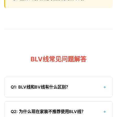
BLV线常见问题解答
+
Q1: BLV线和BV线有什么区别？
主要区别在于导体材质：BLV线是铝芯，BV线是铜
芯。由于铜的导电性能优于铝，同规格的BV线载流
+
Q2: 为什么现在家装不推荐使用BLV线？
量更大，使用寿命更长，安全性更高。但BLV线价格