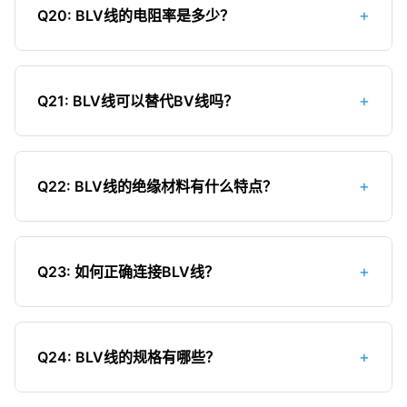
年。但由于铝的特性，其使用寿命比BV线短（BV线
+
Q20: BLV线的电阻率是多少？
约20-30年）。使用寿命受使用环境、负载情况、
安装质量等因素影响。如果使用环境恶劣或长期过
铝导体的电阻率（20℃时）约为
载，使用寿命会大大缩短。
0.0283Ω·mm²/m，而铜导体的电阻率约为
+
Q21: BLV线可以替代BV线吗？
0.0172Ω·mm²/m。这就是为什么铝线的导电性能比
铜线差，在相同截面积下，铝线的电阻更大，更容
在某些情况下可以，但需要注意以下几点：1）选择
易发热。
更大的截面积以满足载流量要求；2）做好接头处
+
Q22: BLV线的绝缘材料有什么特点？
理，防止氧化；3）考虑电压降问题；4）使用寿命
会缩短。对于家庭装修，建议优先使用BV线，特别
BLV线使用聚氯乙烯（PVC）作为绝缘材料。PVC绝
是在大功率电器回路、潮湿环境或暗装情况下。
缘具有良好的电气绝缘性能、阻燃性和耐油性，但
+
Q23: 如何正确连接BLV线？
耐温性能较差，长期允许工作温度为70℃。PVC绝
缘材料在低温环境下会变硬变脆，容易开裂。
连接BLV线的正确方法：1）使用专用的铝线接线端
子或铝线连接器；2）接线前清除铝线表面的氧化
+
Q24: BLV线的规格有哪些？
层；3）使用专用的压接工具进行连接；4）连接处
可涂导电膏防止氧化；5）多股铝线应使用端子或涮
BLV线的常见规格有：1.5mm²、2.5mm²、4mm²、