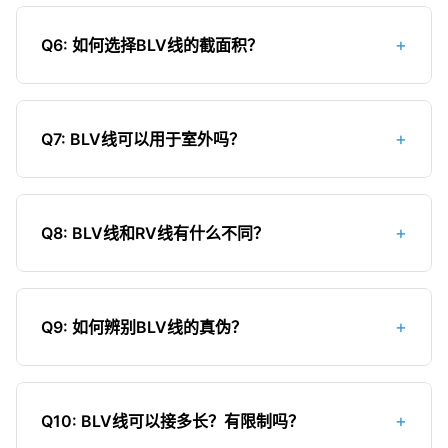
在正确使用的前提下，BLV线是安全的。但由于铝的
路、潮湿环境或需要频繁移动的场合。
特性，BLV线存在以下安全隐患：1）易氧化，导致
+
Q6: 如何选择BLV线的截面积？
接头电阻增大，可能引发发热甚至火灾；2）机械强
度较低，易断裂；3）热膨胀系数大，在温度变化时
选择BLV线截面积时需要考虑：1）负载电流大小；
容易松动；4）导电性能较差，过载能力低。因此，
2）线路长度和电压降；3）敷设方式和环境温度。
使用BLV线时需要更加注意安装质量和日常维护。
+
Q7: BLV线可以用于室外吗？
一般来说，BLV线的截面积应比同负载的BV线大一
级。例如，BV线使用2.5mm²的场合，BLV线应选择
普通BLV线不建议用于室外，因为其绝缘层不耐紫外
4mm²；BV线使用4mm²的场合，BLV线应选择
线、雨雪和温度变化，容易老化。铝芯在潮湿环境
6mm²。
+
Q8: BLV线和RV线有什么不同？
中更易氧化腐蚀。室外布线应选择专门的户外电
缆，如VV、YJV等具有更厚绝缘层和保护层的电
主要区别：1）导体材质不同，BLV是铝芯，RV是铜
缆，或使用RVV等软护套线并做好防护措施。
芯；2）结构不同，BLV是单芯硬线，RV是多股软
+
Q9: 如何辨别BLV线的真伪？
线；3）用途不同，BLV主要用于固定敷设，RV主要
用于电器内部连接或需要频繁弯曲的场合。RV线的
辨别方法：1.看标识，正规产品应有完整的厂名、型
柔软性和导电性能都优于BLV线。
号、规格、生产日期等信息；2.称重量，合格产品的
+
Q10: BLV线可以接多长？有限制吗？
铝导体重量符合国家标准；3.看铝色，优质铝应为银