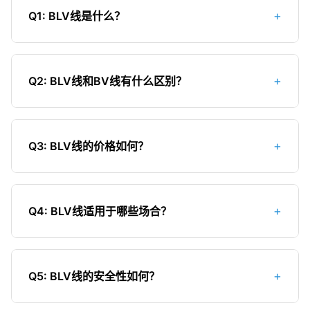
剂，具有阻燃性能。当电线燃烧时，离开明火后能
+
Q1: BLV线是什么？
自行熄灭，阻止火焰蔓延。普通BLV线不具备这种特
性。如果必须使用BLV线，建议选择ZR-BLV线，提
BLV线是铝芯聚氯乙烯绝缘电线的简称，属于布电线
高安全性。
（B类）的一种。其中，B代表布电线，L代表铝导
+
Q2: BLV线和BV线有什么区别？
体，V代表聚氯乙烯绝缘。BLV线主要用于交流额定
电压450/750V及以下的电气设备和照明装置的固定
主要区别在于导体材质：BLV线使用铝作为导体，而
布线。
BV线使用铜作为导体。由于铜的导电性能优于铝，
+
Q3: BLV线的价格如何？
BV线的导电性能、抗氧化性和使用寿命都比BLV线
好。但BLV线价格更低，重量更轻，适用于远距离敷
BLV线的价格比同规格的BV线低，约为BV线价格的
设。
40%-60%。例如，100米2.5mm²的BV线价格约为
+
Q4: BLV线适用于哪些场合？
200-250元，而同样规格的BLV线价格约为100-150
元。价格优势是BLV线的主要竞争点之一，特别适合
BLV线主要适用于：1）一般住宅和办公楼的普通照
于预算有限的大型工程。
明回路；2）固定敷设的配电线路；3）对成本敏感
+
Q5: BLV线的安全性如何？
但对导电性能要求不高的场合；4）远距离架空线
路；5）临时用电线路。不建议用于大功率电器回