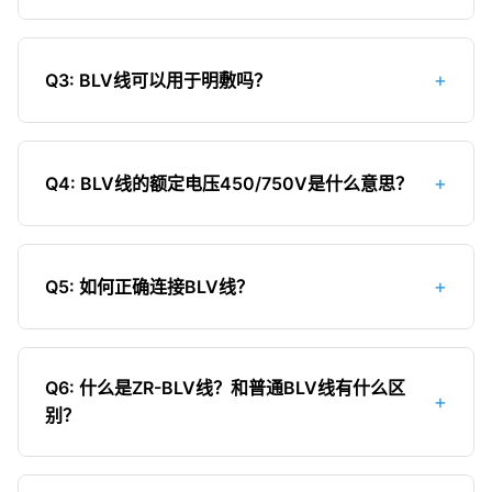
更低，重量更轻。现代家装中，BV线已经基本取代
家装不推荐使用BLV线的原因：1）铝的导电性能
了BLV线。
差，同功率下需要更大截面；2）铝易氧化，接头处
+
Q3: BLV线可以用于明敷吗？
容易松动发热；3）铝的机械强度低，容易折断；
4）使用寿命短，一般只有15-20年；5）铝线与铜
BLV线理论上可以明敷，但不推荐。明敷时建议使用
线连接时会产生电化学腐蚀。从安全和长期使用角
带有护套的BLVVB线，因为BLV线只有一层绝缘
度考虑，家装应选择BV线。
+
Q4: BLV线的额定电压450/750V是什么意思？
层，明敷容易受到机械损伤和老化。如果必须明敷
BLV线，应加保护套管并避免阳光直射。
450/750V表示电线的额定电压范围，其中450V是
相对地电压（相电压），750V是相间电压（线电
+
Q5: 如何正确连接BLV线？
压）。这意味着BLV线可以用于电压不超过750V的
交流电路中，适用于我们日常的220V（相电压）和
BLV线连接需要特别注意防止氧化：1）连接处必须
380V（线电压）配电系统。
做抗氧化处理，可以使用专用的抗氧化剂；2）多股
Q6: 什么是ZR-BLV线？和普通BLV线有什么区
+
铝线必须烫锡；3）使用铜铝过渡接头或端子；4）
别？
接头处用绝缘胶带或热缩管包裹严实；5）避免铜铝
直接连接；6）铝线接头处应定期检查，发现松动或
ZR-BLV是阻燃型BLV线，其绝缘材料添加了阻燃
氧化及时处理。