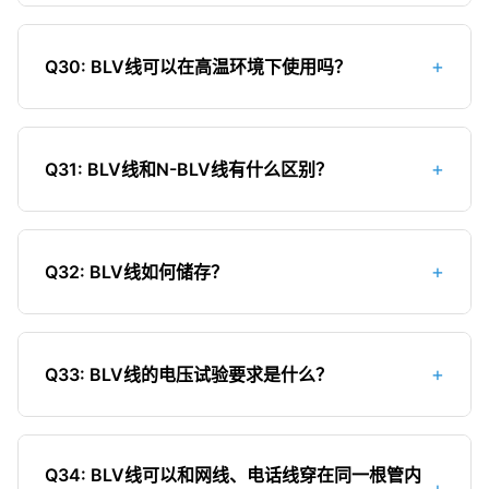
线），且截面积不应小于主线路的一半，最小不小
根据国家标准，BLV线的绝缘电阻（20℃时）应不
于1.5mm²。接地线应采用黄绿双色线。
小于10MΩ·km。绝缘电阻过低可能导致漏电、短路
+
Q30: BLV线可以在高温环境下使用吗？
等安全隐患。在使用前或怀疑绝缘不良时，可以使
用兆欧表进行测试。测试时应注意环境温度和湿度
普通BLV线不建议在高温环境下长期使用。BLV线的
对测试结果的影响。
长期允许工作温度为70℃，环境温度过高会导致绝
+
Q31: BLV线和N-BLV线有什么区别？
缘层加速老化，同时铝导体的电阻率会增加。如果
需要在高温环境下使用，应选择耐高温电线，如铝
N-BLV线是耐火型BLV线，也称为NH-BLV线。与普
芯交联聚乙烯绝缘电线（BYJ线的铝芯版本）。
通BLV线相比，N-BLV线具有耐火性能，在火焰燃烧
+
Q32: BLV线如何储存？
条件下能保持线路完整并持续通电一段时间（如90
分钟）。N-BLV线主要用于消防报警系统、应急照
储存注意事项：1.应存放在干燥、通风、阴凉的仓库
明回路等关键线路，价格比普通BLV线高。
内，避免阳光直射；2.远离热源和火源；3.避免与
+
Q33: BLV线的电压试验要求是什么？
酸、碱、油等腐蚀性物质接触；4.堆放高度不宜过
高，避免压伤绝缘层；5.铝线更易氧化，应注意密封
根据国家标准，BLV线应能承受1500V的电压试验，
保存；6.储存期一般不超过两年，超过期限应进行质
持续时间5分钟无击穿现象。电压试验是检验电线绝
量检查；7.搬运时轻拿轻放，避免损伤包装。
Q34: BLV线可以和网线、电话线穿在同一根管内
+