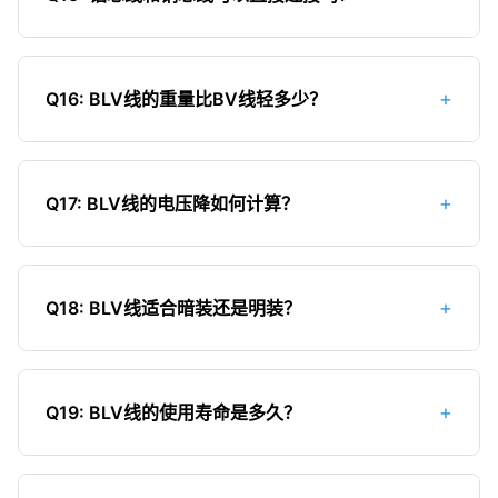
缘性能更好，机械强度更高，更适合在潮湿、多尘
等环境中使用。BLVV线的价格也比BLV线稍高。
不建议直接连接，容易产生电化腐蚀。铝和铜的电
化学活性不同，在潮湿环境中会形成原电池，导致
+
Q16: BLV线的重量比BV线轻多少？
铝线加速腐蚀。正确做法是使用专用的铜铝过渡接
头，或在连接处涂导电膏，防止电化腐蚀。
铝的密度约为铜的1/3，因此BLV线比同规格的BV线
轻约60%-70%。例如，100米2.5mm²的BV线约重
+
Q17: BLV线的电压降如何计算？
3.2公斤，而同样长度的BLV线约重1.1公斤。这使得
BLV线在远距离敷设时更轻便，安装更省力。
电压降计算公式：△U = 2 × ρ × L × I / S。其中，
ρ是电阻率（铝的电阻率为0.0283Ω·mm²/m），L
+
Q18: BLV线适合暗装还是明装？
是导线长度（单位：米），I是电流（单位：A），S
是导线截面积（单位：mm²）。一般要求电压降不
BLV线更适合明装敷设。虽然理论上也可以暗装，但
超过额定电压的5%（220V电路中不超过11V）。
铝芯线的抗氧化性较差，在暗装环境中（如穿管埋
+
Q19: BLV线的使用寿命是多久？
墙）如果有潮湿或接头处理不当，容易发生氧化导
致接触不良或断线。暗装环境下建议使用BV线或
在正常使用条件下，BLV线的使用寿命约为15-20
BYJ线等铜芯电线。