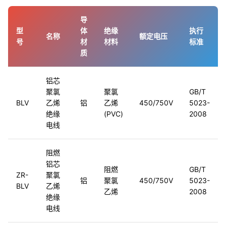
导
型
体
绝缘
执行
名称
额定电压
号
材
材料
标准
质
铝芯
聚氯
聚氯
GB/T
BLV
乙烯
铝
乙烯
450/750V
5023-
绝缘
(PVC)
2008
电线
阻燃
铝芯
阻燃
GB/T
ZR-
聚氯
铝
聚氯
450/750V
5023-
BLV
乙烯
乙烯
2008
绝缘
电线