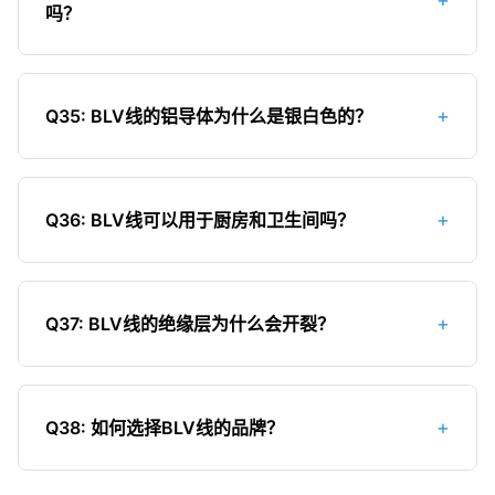
缘性能的重要方法，可以发现绝缘层的缺陷。在使
吗？
用新电线前，特别是对电线质量有怀疑时，可以委
托专业机构进行电压试验。
不建议。BLV线是强电线路，工作电压较高，而网
线、电话线是弱电线路。将强电和弱电线路穿在同
+
Q35: BLV线的铝导体为什么是银白色的？
一根管内容易产生电磁干扰，影响弱电信号传输质
量，甚至可能对弱电设备造成损坏。强电和弱电线
铝的自然颜色就是银白色。BLV线使用工业纯铝（铝
路应分开穿管，保持一定距离（一般不小于
含量≥99.5%）作为导体材料，因此呈现银白色。如
50mm）。
+
Q36: BLV线可以用于厨房和卫生间吗？
果铝导体颜色发暗或有黑色斑点，可能是已经氧化
或含有较多杂质，导电性能和使用寿命都会受到影
不建议。厨房和卫生间环境潮湿，而铝在潮湿环境
响。
中极易氧化腐蚀，导致接触不良或断线。如果必须
+
Q37: BLV线的绝缘层为什么会开裂？
使用，应做好以下措施：1）使用阻燃型ZR-BLV
线；2）必须穿管敷设，且线管连接处应做好密封处
绝缘层开裂的主要原因：1.老化：长期使用后绝缘材
理；3）使用防水型接线盒和插座；4）增加电线截
料老化变脆；2.高温：长期在高温环境下使用；3.紫
面积；5）定期检查线路状况。
+
Q38: 如何选择BLV线的品牌？
外线照射：阳光直射加速老化；4.机械损伤：安装或
使用过程中受到外力损伤；5.质量问题：绝缘材料质
选择BLV线品牌时，建议考虑以下因素：1.选择知名