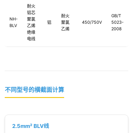
耐火
铝芯
耐火
GB/T
NH-
聚氯
铝
聚氯
450/750V
5023-
BLV
乙烯
乙烯
2008
绝缘
电线
不同型号的横截面计算
2.5mm² BLV线