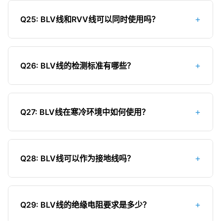
锡后再连接；6）所有连接必须牢固可靠，避免虚接
6mm²、10mm²、16mm²、25mm²、35mm²等。
发热。
+
Q25: BLV线和RVV线可以同时使用吗？
其中，1.5mm²和2.5mm²主要用于照明和插座回
路，4mm²和6mm²用于空调等大功率电器回路，
可以，但需要注意连接方式。BLV线是铝芯硬线，
10mm²及以上主要用于主线或进户线。
RVV线是铜芯软线，它们的连接必须使用铜铝过渡
+
Q26: BLV线的检测标准有哪些？
接头，防止电化腐蚀。同时，由于两种电线的载流
量不同，应根据实际负载选择合适的截面积，并确
BLV线的检测标准主要包括：1）导体电阻测试，应
保连接处的绝缘处理良好。
符合国家标准要求；2）绝缘电阻测试，20℃时不
+
Q27: BLV线在寒冷环境中如何使用？
小于10MΩ·km；3）电压试验，应能承受1500V电
压5分钟无击穿；4）绝缘厚度测试，应符合标准要
在寒冷环境中使用BLV线需要注意：1）低温会使
求；5）外径尺寸测试；6）标志耐久性测试等。
PVC绝缘层变硬变脆，施工时应避免过度弯曲和拉
+
Q28: BLV线可以作为接地线吗？
伸；2）存储时应保持在5℃以上环境中；3）安装
前可适当预热；4）考虑使用耐寒型绝缘材料的电
不建议使用BLV线作为接地线。接地线的连接可靠性
线；5）在低温环境下，铝的电阻率会增加，应适当
至关重要，而铝线容易氧化，可能导致接地电阻增
增加截面积。
+
Q29: BLV线的绝缘电阻要求是多少？
大，影响接地效果。接地线应使用铜芯电线（BV