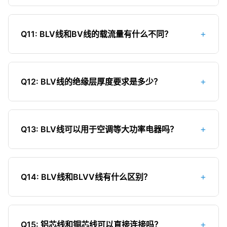
白色，有光泽；4.试韧性，绝缘层应柔韧不易断裂；
BLV线的长度限制比BV线更严格，主要受电压降和
5.查看证书，索取产品质量证书和检测报告。
氧化问题影响。一般来说，对于220V电路，
+
Q11: BLV线和BV线的载流量有什么不同？
2.5mm²铝线长度不宜超过60米，4mm²不宜超过
90米，6mm²不宜超过120米。超过这个长度会导致
BLV线的载流量比同规格的BV线小，约为BV线的
电压降过大，影响电器正常使用。如果需要更长距
70%左右。这是因为铝的导电性能比铜差。例如，
离，应增大电线截面或考虑使用铜芯电线。
+
Q12: BLV线的绝缘层厚度要求是多少？
2.5mm²的BV线载流量约为25A，而2.5mm²的BLV
线载流量约为18A。因此，在相同负载情况下，BLV
根据国家标准，BLV线的绝缘层厚度与导体截面积有
线需要选择更大的截面积。
关：1.5mm²的绝缘厚度为0.7mm，2.5mm²为
+
Q13: BLV线可以用于空调等大功率电器吗？
0.8mm，4mm²为0.8mm，6mm²为1.0mm，
10mm²为1.0mm。绝缘层厚度不足会影响电线的绝
不建议。空调等大功率电器建议使用铜芯电线（BV
缘性能和使用寿命。
线）。如果必须使用BLV线，需要选择更大的截面积
+
Q14: BLV线和BLVV线有什么区别？
以满足载流量要求。例如，1.5匹空调通常使用
2.5mm²铜芯线，若使用铝芯线则需要4mm²以上。
BLVV线是铝芯聚氯乙烯绝缘聚氯乙烯护套电线，比
BLV线多了一层聚氯乙烯护套。这使得BLVV线的绝
+
Q15: 铝芯线和铜芯线可以直接连接吗？